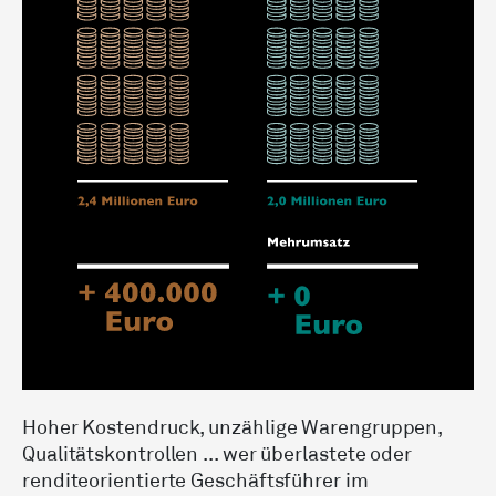
Hoher Kosten­druck, unzählige Waren­gruppen,
Qualitäts­kontrollen ... wer überlastete oder
rendite­orientierte Geschäftsführer im